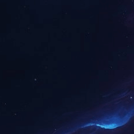
📅 完整赛程表实时更新
🏁 最新赛果
切尔西
英超
阿森纳
凯尔特人
NBA
尼克斯
德约科维奇
法网
纳达尔